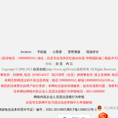
Archiver
|
手机版
|
小黑屋
|
宽带测速
|
现场评分
|
00 | 投诉电话：18909009163 | 地址：自贡市自流井区红旗乡街道 华商国际城二期蓝岸天街
分站：
自 贡
内 江
Copyright © 2008-2013
自贡在线
(https://www.zg163.net) 版权所有 All Rights Reserved.
所：刘律师, 电话: 18180144337 四川泽珲（自贡）律师事务所: 曾之友律师, 电话: 13
本网互联网违法和不良信息举报：电话:18909009163, 邮箱:18909009163@189.cn
应的法律责任由用户自行承担；本网站仅提供存储服务；如存在侵权问题，请权利人与本网
涉本网站网络内容从业人员违法违规行为举报电话：0813-6600000
网络内容从业人员违法违规行为举报
自贡市互联网不良与违法信息举报中心举报邮箱
川公网安备 5
电信业务经营许可证》编号：川B2-20110005
|
蜀ICP备11000212号-1
|