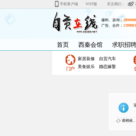
|
手机客户端
WAP版
关注我们：
爆料、咨询：
1890900
广告、合作：
1399003
首页
西秦会馆
求职招
家居装修
自贡汽车
美食娱乐
婚恋嫁娶
请稍候...