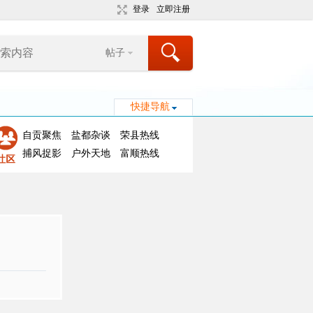
登录
立即注册
帖子
快捷导航
自贡聚焦
盐都杂谈
荣县热线
捕风捉影
户外天地
富顺热线