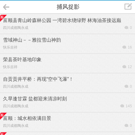
捕风捉影
富顺县青山岭森林公园 一湾碧水绕绿野 林海油茶接远巅
四川成都陶永成
0
雪域神山－－雅拉雪山神韵
快乐吉祥
16
荣县茶叶基地印象
快乐吉祥
12
自贡贡井平桥：再现“空中飞瀑”！
四川成都陶永成
0
久旱逢甘霖 盐都迎来清凉时刻
四川成都陶永成
145
富顺：城水相依满目景
四川成都陶永成
0