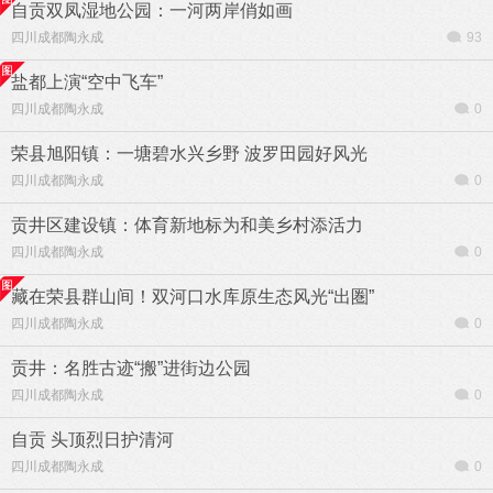
自贡双凤湿地公园：一河两岸俏如画
四川成都陶永成
93
盐都上演“空中飞车”
四川成都陶永成
0
荣县旭阳镇：一塘碧水兴乡野 波罗田园好风光
四川成都陶永成
0
贡井区建设镇：体育新地标为和美乡村添活力
四川成都陶永成
0
藏在荣县群山间！双河口水库原生态风光“出圏”
四川成都陶永成
0
贡井：名胜古迹“搬”进街边公园
四川成都陶永成
0
自贡 头顶烈日护清河
四川成都陶永成
0