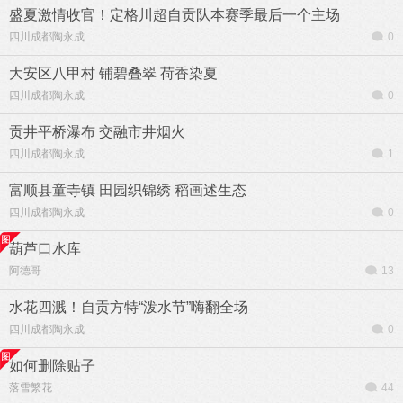
盛夏激情收官！定格川超自贡队本赛季最后一个主场
四川成都陶永成
0
大安区八甲村 铺碧叠翠 荷香染夏
四川成都陶永成
0
贡井平桥瀑布 交融市井烟火
四川成都陶永成
1
富顺县童寺镇 田园织锦绣 稻画述生态
四川成都陶永成
0
葫芦口水库
阿德哥
13
水花四溅！自贡方特“泼水节”嗨翻全场
四川成都陶永成
0
如何删除贴子
落雪繁花
44