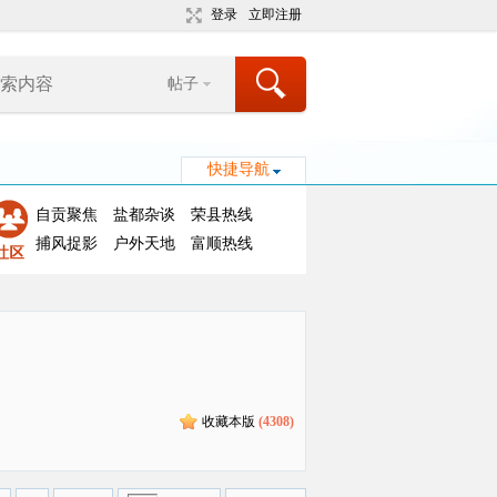
登录
立即注册
帖子
快捷导航
自贡聚焦
盐都杂谈
荣县热线
捕风捉影
户外天地
富顺热线
收藏本版
(
4308
)