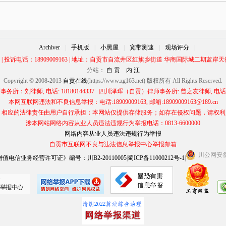
Archiver
|
手机版
|
小黑屋
|
宽带测速
|
现场评分
|
00 | 投诉电话：18909009163 | 地址：自贡市自流井区红旗乡街道 华商国际城二期蓝岸天街
分站：
自 贡
内 江
Copyright © 2008-2013
自贡在线
(https://www.zg163.net) 版权所有 All Rights Reserved.
所：刘律师, 电话: 18180144337 四川泽珲（自贡）律师事务所: 曾之友律师, 电话: 13
本网互联网违法和不良信息举报：电话:18909009163, 邮箱:18909009163@189.cn
应的法律责任由用户自行承担；本网站仅提供存储服务；如存在侵权问题，请权利人与本网
涉本网站网络内容从业人员违法违规行为举报电话：0813-6600000
网络内容从业人员违法违规行为举报
自贡市互联网不良与违法信息举报中心举报邮箱
川公网安备 5
电信业务经营许可证》编号：川B2-20110005
|
蜀ICP备11000212号-1
|