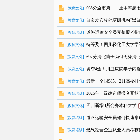
668分全市第一，重本率
[
教育文化
]
线
自贡发布校外培训机构“黑白
[
教育文化
]
道路运输安全员完整报考指
[
教育培训
]
特等奖！四川轻化工大学学
[
教育文化
]
692分清北苗子为何无缘清
[
教育文化
]
勇夺4金！川卫康院学子闪
[
教育文化
]
最新！全国985、211高校排
[
教育文化
]
2026年一级建造师报名开始
[
教育培训
]
四川新增3所公办本科大学
[
教育文化
]
道路运输安全员如何快速拿
[
教育培训
]
燃气经营企业从业人员考核
[
教育培训
]