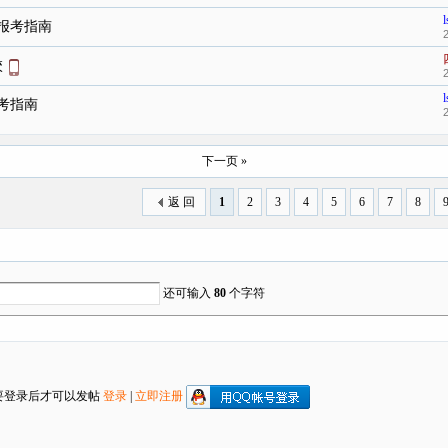
l
员报考指南
校
l
报考指南
下一页 »
返 回
1
2
3
4
5
6
7
8
还可输入
80
个字符
要登录后才可以发帖
登录
|
立即注册