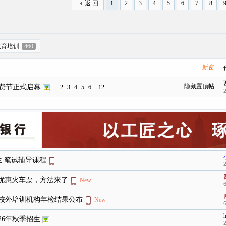
返 回
1
2
3
4
5
6
7
8
教育培训
460
新窗
隐藏置顶帖
消费节正式启幕
...
2
3
4
5
6
..
12
调生 笔试辅导课程
买优惠火车票，方法来了
New
度校外培训机构年检结果公布
New
26年秋季招生