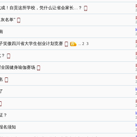
超七成！自贡这所学校，凭什么让省会家长…？
灰名单”
l
南
子笑傲四川省大学生创业计划竞赛
...
2
3
北？
耀全国健身瑜伽赛场
名
l
了
l
证？
l
报名须知