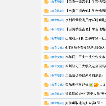
【自贡手撕吉他】学吉他培训
[
教育培训
]
【自贡手撕吉他】学吉他培
[
教育培训
]
水利质量检测员考试时间是
[
教育培训
]
【自贡手撕吉他】学吉他培
[
教育培训
]
山东省水利厅2026年第一
[
教育培训
]
6月富顺免费技能培训100人
[
教育文化
]
26年四川三支一扶公告发布
[
教育文化
]
四川轻化工大学入选全国高
[
教育文化
]
二级造价师如果考前刷题?
[
教育培训
]
弈乐围棋欢迎你
[
教育文化
]
...
2
道路运输企业“两类人员”安
[
教育培训
]
如何考取建筑安全员C证？
[
教育培训
]