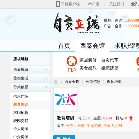
|
手机客户端
WAP版
关注我们：
爆料、咨询：
1890900
广告、合作：
1399003
首页
西秦会馆
求职招
版块导航
家居装修
自贡汽车
美食娱乐
婚恋嫁娶
西秦视窗
盐都生活
西秦会馆
分类信息
教育培训
分类信息
信息广场
教育培训
自
»
›
›
求职招聘
教育培训
今日:
0
|
主题:
46034
|
排名:
9
校园交易
版主:
云卷，云舒
,
牛鬼蛇神
,
西秦人才网
个人房源
中介房源