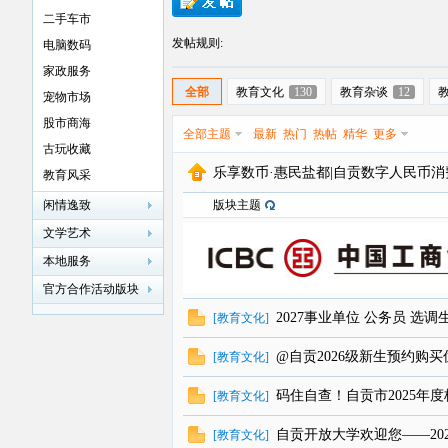
二手车市
发帖规则:
电脑数码
家政服务
全部
教育文化
130
教育杂谈
12
宠物市场
贡
股市商海
全部主题
最新
热门
热帖
精华
更多
古玩收藏
乐享数币·惠民盐都|自贡数字人民币
教育风采
闲情逸致
版块主题
文学艺术
本地服务
官方合作活动版块
在
2027事业单位 公务员 选
[
教育文化
]
@自贡2026级新生预约购
[
教育文化
]
码住自查！自贡市2025年
[
教育文化
]
自贡开放大学欢迎您——20
[
教育文化
]