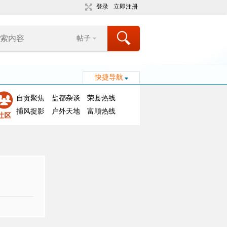
登录
立即注册
帖子
快捷导航
自贡聚焦
盐都杂谈
荣县热线
捕风捉影
户外天地
富顺热线