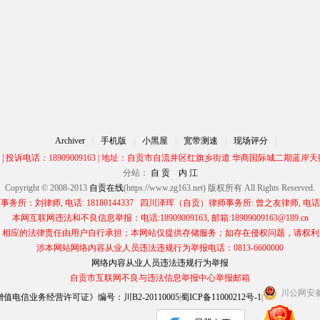
Archiver
|
手机版
|
小黑屋
|
宽带测速
|
现场评分
|
00 | 投诉电话：18909009163 | 地址：自贡市自流井区红旗乡街道 华商国际城二期蓝岸天街
分站：
自 贡
内 江
Copyright © 2008-2013
自贡在线
(https://www.zg163.net) 版权所有 All Rights Reserved.
所：刘律师, 电话: 18180144337 四川泽珲（自贡）律师事务所: 曾之友律师, 电话: 13
本网互联网违法和不良信息举报：电话:18909009163, 邮箱:18909009163@189.cn
应的法律责任由用户自行承担；本网站仅提供存储服务；如存在侵权问题，请权利人与本网
涉本网站网络内容从业人员违法违规行为举报电话：0813-6600000
网络内容从业人员违法违规行为举报
自贡市互联网不良与违法信息举报中心举报邮箱
川公网安备 5
电信业务经营许可证》编号：川B2-20110005
|
蜀ICP备11000212号-1
|