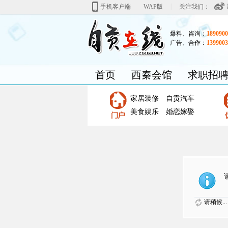
|
手机客户端
WAP版
关注我们：
爆料、咨询：
1890900
广告、合作：
1399003
首页
西秦会馆
求职招
家居装修
自贡汽车
美食娱乐
婚恋嫁娶
请稍候...