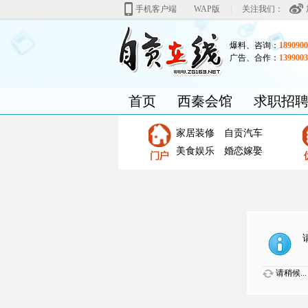
|
手机客户端
WAP版
关注我们：
爆料、咨询：
1890900
广告、合作：
1399003
首页
西秦会馆
求职招
家居装修
自贡汽车
美食娱乐
婚恋嫁娶
请稍候...