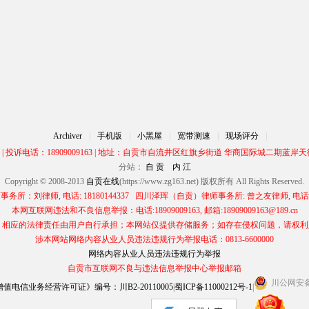
Archiver
|
手机版
|
小黑屋
|
宽带测速
|
现场评分
|
00 | 投诉电话：18909009163 | 地址：自贡市自流井区红旗乡街道 华商国际城二期蓝岸天街
分站：
自 贡
内 江
Copyright © 2008-2013
自贡在线
(https://www.zg163.net) 版权所有 All Rights Reserved.
所：刘律师, 电话: 18180144337 四川泽珲（自贡）律师事务所: 曾之友律师, 电话: 13
本网互联网违法和不良信息举报：电话:18909009163, 邮箱:18909009163@189.cn
应的法律责任由用户自行承担；本网站仅提供存储服务；如存在侵权问题，请权利人与本网
涉本网站网络内容从业人员违法违规行为举报电话：0813-6600000
网络内容从业人员违法违规行为举报
自贡市互联网不良与违法信息举报中心举报邮箱
川公网安备 5
电信业务经营许可证》编号：川B2-20110005
|
蜀ICP备11000212号-1
|