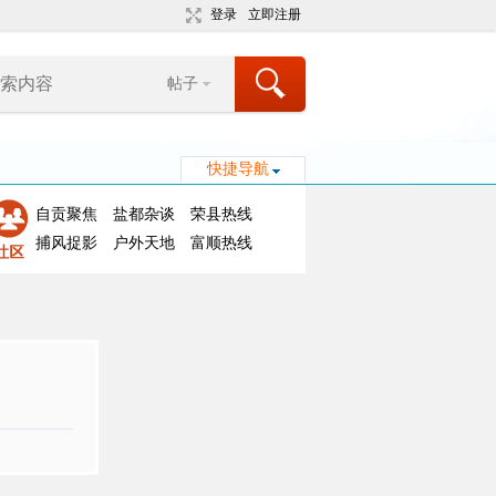
登录
立即注册
帖子
快捷导航
自贡聚焦
盐都杂谈
荣县热线
捕风捉影
户外天地
富顺热线