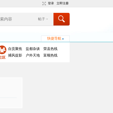
登录
立即注册
帖子
快捷导航
自贡聚焦
盐都杂谈
荣县热线
捕风捉影
户外天地
富顺热线