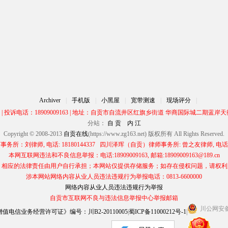
Archiver
|
手机版
|
小黑屋
|
宽带测速
|
现场评分
|
00 | 投诉电话：18909009163 | 地址：自贡市自流井区红旗乡街道 华商国际城二期蓝岸天街
分站：
自 贡
内 江
Copyright © 2008-2013
自贡在线
(https://www.zg163.net) 版权所有 All Rights Reserved.
所：刘律师, 电话: 18180144337 四川泽珲（自贡）律师事务所: 曾之友律师, 电话: 13
本网互联网违法和不良信息举报：电话:18909009163, 邮箱:18909009163@189.cn
应的法律责任由用户自行承担；本网站仅提供存储服务；如存在侵权问题，请权利人与本网
涉本网站网络内容从业人员违法违规行为举报电话：0813-6600000
网络内容从业人员违法违规行为举报
自贡市互联网不良与违法信息举报中心举报邮箱
川公网安备 5
电信业务经营许可证》编号：川B2-20110005
|
蜀ICP备11000212号-1
|