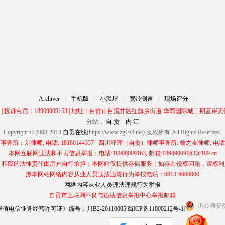
Archiver
|
手机版
|
小黑屋
|
宽带测速
|
现场评分
|
00 | 投诉电话：18909009163 | 地址：自贡市自流井区红旗乡街道 华商国际城二期蓝岸天街
分站：
自 贡
内 江
Copyright © 2008-2013
自贡在线
(https://www.zg163.net) 版权所有 All Rights Reserved.
所：刘律师, 电话: 18180144337 四川泽珲（自贡）律师事务所: 曾之友律师, 电话: 13
本网互联网违法和不良信息举报：电话:18909009163, 邮箱:18909009163@189.cn
应的法律责任由用户自行承担；本网站仅提供存储服务；如存在侵权问题，请权利人与本网
涉本网站网络内容从业人员违法违规行为举报电话：0813-6600000
网络内容从业人员违法违规行为举报
自贡市互联网不良与违法信息举报中心举报邮箱
川公网安备 5
电信业务经营许可证》编号：川B2-20110005
|
蜀ICP备11000212号-1
|