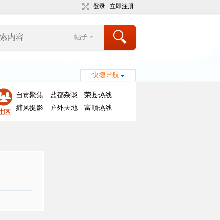
登录
立即注册
帖子
快捷导航
自贡聚焦
盐都杂谈
荣县热线
捕风捉影
户外天地
富顺热线