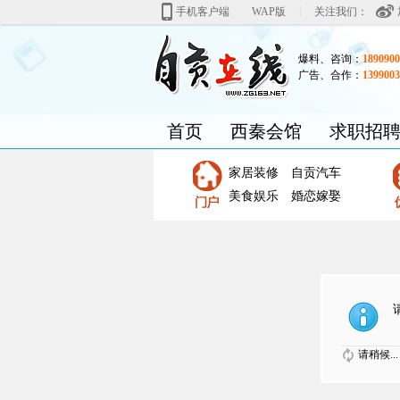
|
手机客户端
WAP版
关注我们：
爆料、咨询：
1890900
广告、合作：
1399003
首页
西秦会馆
求职招
家居装修
自贡汽车
美食娱乐
婚恋嫁娶
请稍候...