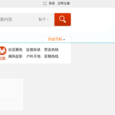
登录
立即注册
帖子
快捷导航
自贡聚焦
盐都杂谈
荣县热线
捕风捉影
户外天地
富顺热线