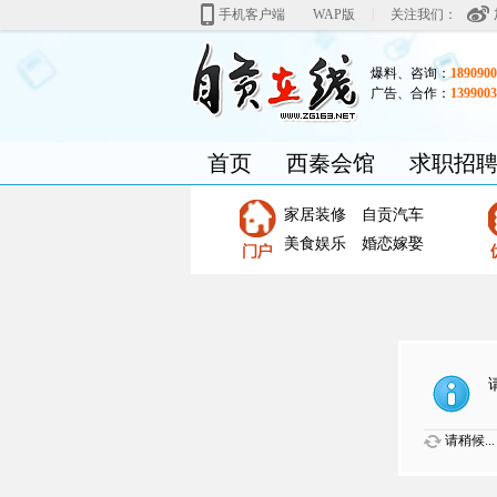
|
手机客户端
WAP版
关注我们：
爆料、咨询：
1890900
广告、合作：
1399003
首页
西秦会馆
求职招
家居装修
自贡汽车
美食娱乐
婚恋嫁娶
请稍候...