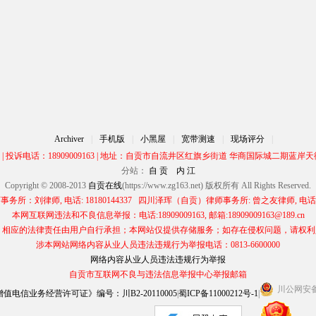
Archiver
|
手机版
|
小黑屋
|
宽带测速
|
现场评分
|
00 | 投诉电话：18909009163 | 地址：自贡市自流井区红旗乡街道 华商国际城二期蓝岸天街
分站：
自 贡
内 江
Copyright © 2008-2013
自贡在线
(https://www.zg163.net) 版权所有 All Rights Reserved.
所：刘律师, 电话: 18180144337 四川泽珲（自贡）律师事务所: 曾之友律师, 电话: 13
本网互联网违法和不良信息举报：电话:18909009163, 邮箱:18909009163@189.cn
应的法律责任由用户自行承担；本网站仅提供存储服务；如存在侵权问题，请权利人与本网
涉本网站网络内容从业人员违法违规行为举报电话：0813-6600000
网络内容从业人员违法违规行为举报
自贡市互联网不良与违法信息举报中心举报邮箱
川公网安备 5
电信业务经营许可证》编号：川B2-20110005
|
蜀ICP备11000212号-1
|