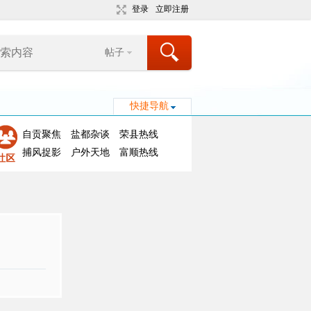
登录
立即注册
帖子
快捷导航
自贡聚焦
盐都杂谈
荣县热线
捕风捉影
户外天地
富顺热线