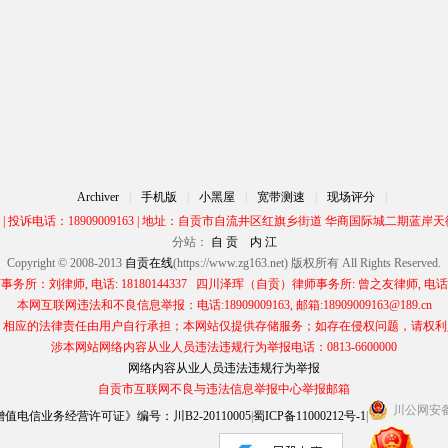
Archiver
|
手机版
|
小黑屋
|
宽带测速
|
现场评分
|
00 | 投诉电话：18909009163 | 地址：自贡市自流井区红旗乡街道 华商国际城二期蓝岸天街
分站：
自 贡
内 江
Copyright © 2008-2013
自贡在线
(https://www.zg163.net) 版权所有 All Rights Reserved.
所：刘律师, 电话: 18180144337 四川泽珲（自贡）律师事务所: 曾之友律师, 电话: 13
本网互联网违法和不良信息举报：电话:18909009163, 邮箱:18909009163@189.cn
应的法律责任由用户自行承担；本网站仅提供存储服务；如存在侵权问题，请权利人与本网
涉本网站网络内容从业人员违法违规行为举报电话：0813-6600000
网络内容从业人员违法违规行为举报
自贡市互联网不良与违法信息举报中心举报邮箱
川公网安备 5
电信业务经营许可证》编号：川B2-20110005
|
蜀ICP备11000212号-1
|