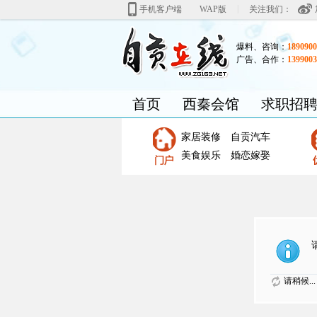
|
手机客户端
WAP版
关注我们：
爆料、咨询：
1890900
广告、合作：
1399003
首页
西秦会馆
求职招
家居装修
自贡汽车
美食娱乐
婚恋嫁娶
请稍候...