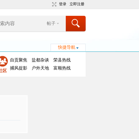
登录
立即注册
帖子
快捷导航
自贡聚焦
盐都杂谈
荣县热线
捕风捉影
户外天地
富顺热线