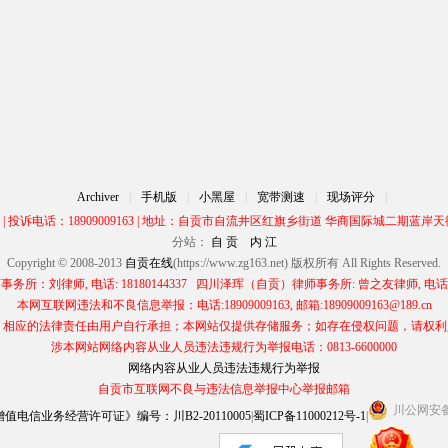
Archiver
|
手机版
|
小黑屋
|
宽带测速
|
现场评分
|
00 | 投诉电话：18909009163 | 地址：自贡市自流井区红旗乡街道 华商国际城二期蓝岸天街
分站：
自 贡
内 江
Copyright © 2008-2013
自贡在线
(https://www.zg163.net) 版权所有 All Rights Reserved.
所：刘律师, 电话: 18180144337 四川泽珲（自贡）律师事务所: 曾之友律师, 电话: 13
本网互联网违法和不良信息举报：电话:18909009163, 邮箱:18909009163@189.cn
应的法律责任由用户自行承担；本网站仅提供存储服务；如存在侵权问题，请权利人与本网
涉本网站网络内容从业人员违法违规行为举报电话：0813-6600000
网络内容从业人员违法违规行为举报
自贡市互联网不良与违法信息举报中心举报邮箱
川公网安备 5
电信业务经营许可证》编号：川B2-20110005
|
蜀ICP备11000212号-1
|