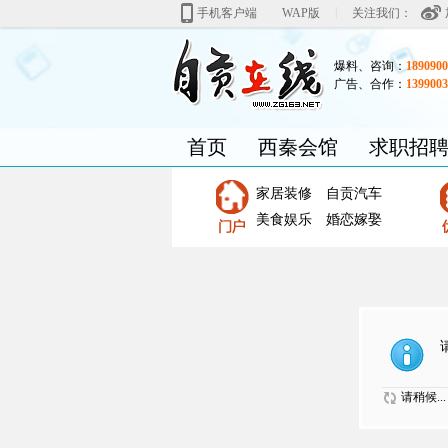
|
手机客户端
WAP版
关注我们：
爆料、咨询：
1890900
广告、合作：
1399003
首页
西秦会馆
求职招
家居装修
自贡汽车
美食娱乐
婚恋嫁娶
请稍候...