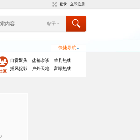
登录
立即注册
帖子
快捷导航
自贡聚焦
盐都杂谈
荣县热线
捕风捉影
户外天地
富顺热线
8