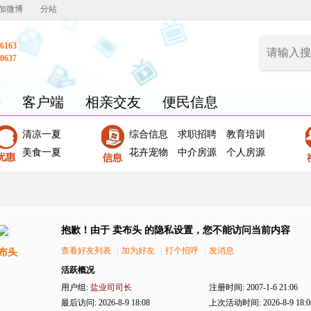
加微博
分站
6163
0637
聘
客户端
相亲交友
便民信息
清凉一夏
综合信息
求职招聘
教育培训
美食一夏
花卉宠物
中介房源
个人房源
抱歉！由于 卖布头 的隐私设置，您不能访问当前内容
查看好友列表
|
加为好友
|
打个招呼
|
发消息
布头
活跃概况
用户组:
盐业司司长
注册时间: 2007-1-6 21:06
最后访问: 2026-8-9 18:08
上次活动时间: 2026-8-9 18:0