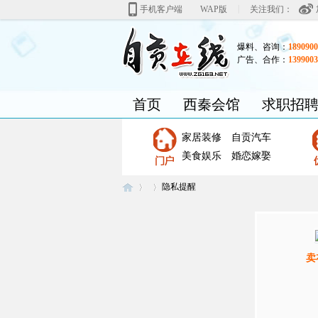
|
手机客户端
WAP版
关注我们：
爆料、咨询：
1890900
广告、合作：
1399003
首页
西秦会馆
求职招
家居装修
自贡汽车
美食娱乐
婚恋嫁娶
隐私提醒
自
›
›
卖