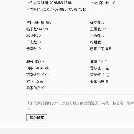
上次发表时间: 2026-8-9 17:08
上次邮件通知: 0
所在时区: (GMT +08:00) 北京, 香港, 帕
斯, 新加坡, 台北
空间访问量: 696
好友数: 0
帖子数: 44375
主题数: 75
精华数: 0
记录数: 0
日志数: 0
相册数: 0
分享数: 0
已用空间: 0 B
积分: 95097
威望: 13 点
铜板: 50546 枚
贡献值: 0 点
西秦金币: 0 个
荣誉值: 0 点
鲜花: 15 朵
买家信用: 0
卖家信用: 0
请加入到我的好友中，您就可以了解我的近况，与我一起交流，随时
系
加为好友