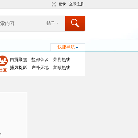
登录
立即注册
帖子
快捷导航
自贡聚焦
盐都杂谈
荣县热线
捕风捉影
户外天地
富顺热线
4