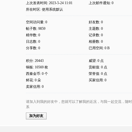
上次发表时间: 2023-5-24 11:01
上次邮件通知: 0
所在时区: 使用系统默认
空间访问量: 0
好友数: 0
帖子数: 9859
主题数: 0
精华数: 0
记录数: 0
日志数: 0
相册数: 0
分享数: 0
已用空间: 0 B
积分: 20443
威望: 0 点
铜板: 10569 枚
贡献值: 0 点
西秦金币: 0 个
荣誉值: 0 点
鲜花: 0 朵
买家信用: 0
卖家信用: 0
请加入到我的好友中，您就可以了解我的近况，与我一起交流，随时
系
加为好友