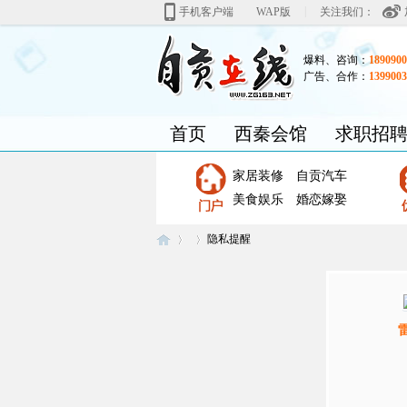
|
手机客户端
WAP版
关注我们：
爆料、咨询：
1890900
广告、合作：
1399003
首页
西秦会馆
求职招
家居装修
自贡汽车
美食娱乐
婚恋嫁娶
隐私提醒
自
›
›