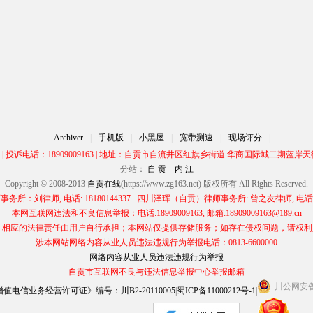
Archiver
|
手机版
|
小黑屋
|
宽带测速
|
现场评分
|
00 | 投诉电话：18909009163 | 地址：自贡市自流井区红旗乡街道 华商国际城二期蓝岸天街
分站：
自 贡
内 江
Copyright © 2008-2013
自贡在线
(https://www.zg163.net) 版权所有 All Rights Reserved.
所：刘律师, 电话: 18180144337 四川泽珲（自贡）律师事务所: 曾之友律师, 电话: 13
本网互联网违法和不良信息举报：电话:18909009163, 邮箱:18909009163@189.cn
应的法律责任由用户自行承担；本网站仅提供存储服务；如存在侵权问题，请权利人与本网
涉本网站网络内容从业人员违法违规行为举报电话：0813-6600000
网络内容从业人员违法违规行为举报
自贡市互联网不良与违法信息举报中心举报邮箱
川公网安备 5
电信业务经营许可证》编号：川B2-20110005
|
蜀ICP备11000212号-1
|