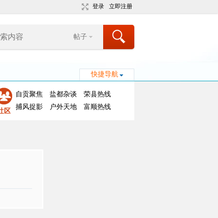
登录
立即注册
帖子
快捷导航
自贡聚焦
盐都杂谈
荣县热线
捕风捉影
户外天地
富顺热线