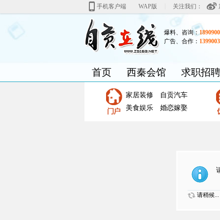
|
手机客户端
WAP版
关注我们：
爆料、咨询：
1890900
广告、合作：
1399003
首页
西秦会馆
求职招
家居装修
自贡汽车
美食娱乐
婚恋嫁娶
请稍候...