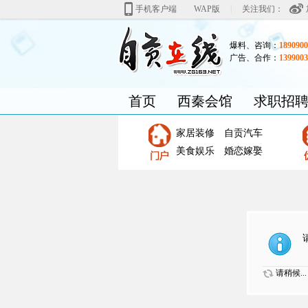
|
手机客户端
WAP版
关注我们：
爆料、咨询：
1890900
广告、合作：
1399003
首页
西秦会馆
求职招
家居装修
自贡汽车
美食娱乐
婚恋嫁娶
请稍候...