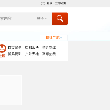
登录
立即注册
帖子
快捷导航
自贡聚焦
盐都杂谈
荣县热线
捕风捉影
户外天地
富顺热线