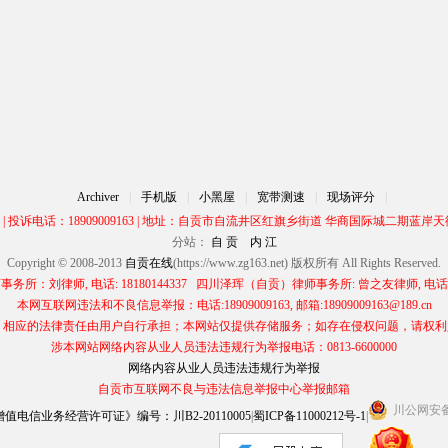
Archiver
|
手机版
|
小黑屋
|
宽带测速
|
现场评分
|
00 | 投诉电话：18909009163 | 地址：自贡市自流井区红旗乡街道 华商国际城二期蓝岸天街
分站：
自 贡
内 江
Copyright © 2008-2013
自贡在线
(https://www.zg163.net) 版权所有 All Rights Reserved.
所：刘律师, 电话: 18180144337 四川泽珲（自贡）律师事务所: 曾之友律师, 电话: 13
本网互联网违法和不良信息举报：电话:18909009163, 邮箱:18909009163@189.cn
应的法律责任由用户自行承担；本网站仅提供存储服务；如存在侵权问题，请权利人与本网
涉本网站网络内容从业人员违法违规行为举报电话：0813-6600000
网络内容从业人员违法违规行为举报
自贡市互联网不良与违法信息举报中心举报邮箱
川公网安备 5
电信业务经营许可证》编号：川B2-20110005
|
蜀ICP备11000212号-1
|