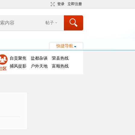
登录
立即注册
帖子
快捷导航
自贡聚焦
盐都杂谈
荣县热线
捕风捉影
户外天地
富顺热线