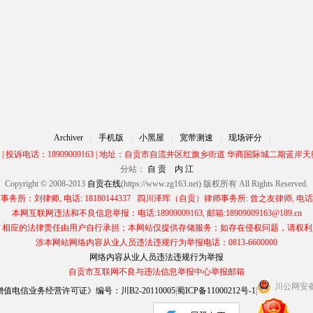
Archiver
|
手机版
|
小黑屋
|
宽带测速
|
现场评分
|
00 | 投诉电话：18909009163 | 地址：自贡市自流井区红旗乡街道 华商国际城二期蓝岸天街
分站：
自 贡
内 江
Copyright © 2008-2013
自贡在线
(https://www.zg163.net) 版权所有 All Rights Reserved.
所：刘律师, 电话: 18180144337 四川泽珲（自贡）律师事务所: 曾之友律师, 电话: 13
本网互联网违法和不良信息举报：电话:18909009163, 邮箱:18909009163@189.cn
应的法律责任由用户自行承担；本网站仅提供存储服务；如存在侵权问题，请权利人与本网
涉本网站网络内容从业人员违法违规行为举报电话：0813-6600000
网络内容从业人员违法违规行为举报
自贡市互联网不良与违法信息举报中心举报邮箱
川公网安备 5
电信业务经营许可证》编号：川B2-20110005
|
蜀ICP备11000212号-1
|