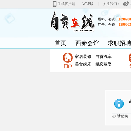
|
手机客户端
WAP版
关注我们：
爆料、咨询：
1890900
广告、合作：
1399003
首页
西秦会馆
求职招
家居装修
自贡汽车
美食娱乐
婚恋嫁娶
请稍候...