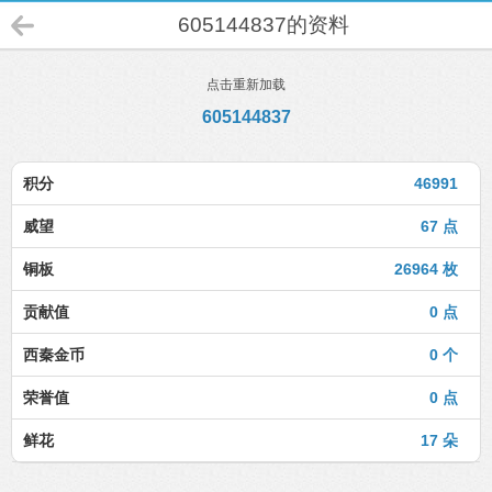
605144837的资料
点击重新加载
605144837
积分
46991
威望
67 点
铜板
26964 枚
贡献值
0 点
西秦金币
0 个
荣誉值
0 点
鲜花
17 朵