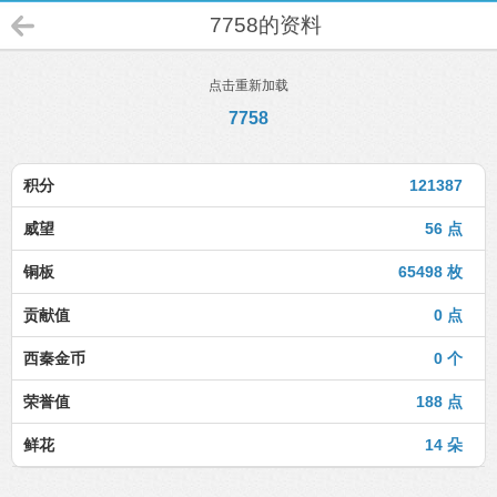
7758的资料
点击重新加载
7758
积分
121387
威望
56 点
铜板
65498 枚
贡献值
0 点
西秦金币
0 个
荣誉值
188 点
鲜花
14 朵