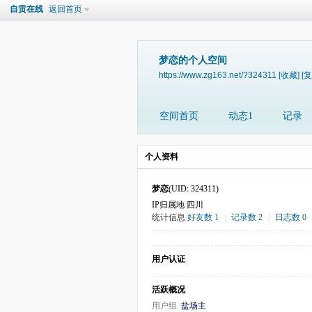
自贡在线
返回首页
梦恋的个人空间
https://www.zg163.net/?324311
[收藏]
[复
空间首页
动态1
记录
个人资料
梦恋
(UID: 324311)
IP归属地 四川
统计信息
好友数 1
|
记录数 2
|
日志数 0
用户认证
活跃概况
用户组
盐场主