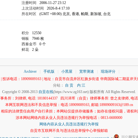
注册时间
2006-11-27 23:12
上次活动时间
2026-8-4 17:10
所在时区
(GMT +08:00) 北京, 香港, 帕斯, 新加坡, 台北
积分
12550
铜板
7946 枚
西秦金币
0 个
鲜花
2 朵
Archiver
|
手机版
|
小黑屋
|
宽带测速
|
现场评分
|
00 | 投诉电话：18909009163 | 地址：自贡市自流井区红旗乡街道 华商国际城二期蓝岸天街
分站：
自 贡
内 江
Copyright © 2008-2013
自贡在线
(https://www.zg163.net) 版权所有 All Rights Reserved.
所：刘律师, 电话: 18180144337 四川泽珲（自贡）律师事务所: 曾之友律师, 电话: 13
本网互联网违法和不良信息举报：电话:18909009163, 邮箱:18909009163@189.cn
应的法律责任由用户自行承担；本网站仅提供存储服务；如存在侵权问题，请权利人与本网
涉本网站网络内容从业人员违法违规行为举报电话：0813-6600000
网络内容从业人员违法违规行为举报
自贡市互联网不良与违法信息举报中心举报邮箱
川公网安备 5