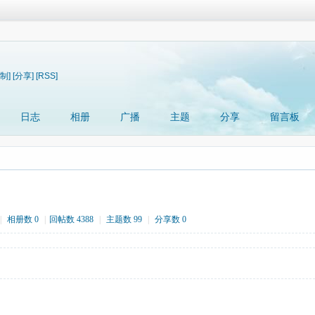
制]
[分享]
[RSS]
日志
相册
广播
主题
分享
留言板
|
相册数 0
|
回帖数 4388
|
主题数 99
|
分享数 0