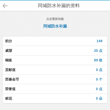
同城防水补漏的资料
点击重新加载
同城防水补漏
积分
149
威望
20 点
铜板
89 枚
贡献值
0 点
西秦金币
0 个
荣誉值
0 点
鲜花
0 朵