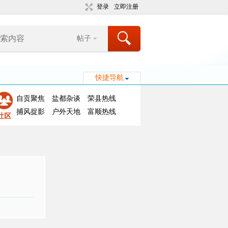
登录
立即注册
帖子
快捷导航
自贡聚焦
盐都杂谈
荣县热线
捕风捉影
户外天地
富顺热线