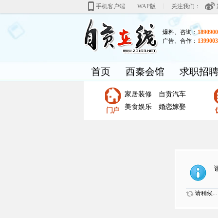
|
手机客户端
WAP版
关注我们：
爆料、咨询：
1890900
广告、合作：
1399003
首页
西秦会馆
求职招
家居装修
自贡汽车
美食娱乐
婚恋嫁娶
请稍候...