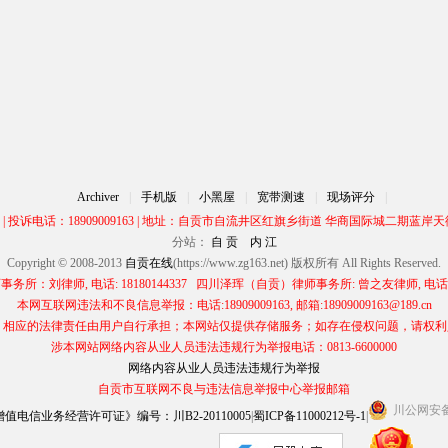
Archiver
|
手机版
|
小黑屋
|
宽带测速
|
现场评分
|
00 | 投诉电话：18909009163 | 地址：自贡市自流井区红旗乡街道 华商国际城二期蓝岸天街
分站：
自 贡
内 江
Copyright © 2008-2013
自贡在线
(https://www.zg163.net) 版权所有 All Rights Reserved.
所：刘律师, 电话: 18180144337 四川泽珲（自贡）律师事务所: 曾之友律师, 电话: 13
本网互联网违法和不良信息举报：电话:18909009163, 邮箱:18909009163@189.cn
应的法律责任由用户自行承担；本网站仅提供存储服务；如存在侵权问题，请权利人与本网
涉本网站网络内容从业人员违法违规行为举报电话：0813-6600000
网络内容从业人员违法违规行为举报
自贡市互联网不良与违法信息举报中心举报邮箱
川公网安备 5
电信业务经营许可证》编号：川B2-20110005
|
蜀ICP备11000212号-1
|